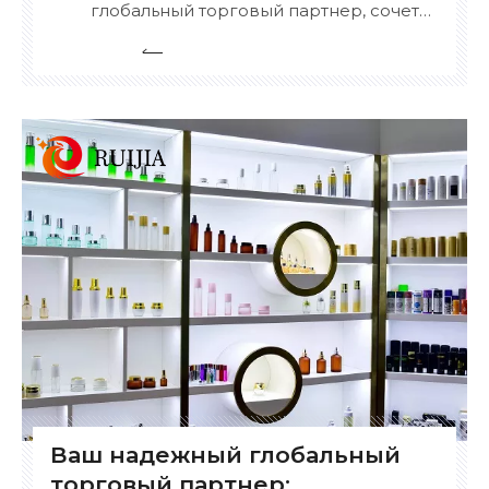
глобальный торговый партнер, сочетая
сертифицированный опыт, обширный
ассортимент продукции и возможности
гибкой настройки. Ключевые сильные
стороны: Сертифицированное
совершенство – оснащено сертификатами
ISO, CE, SDS, SGS, FDA и другими
международными сертификатами,
гарантирующими соответствие
требованиям.
Ваш надежный глобальный
торговый партнер: