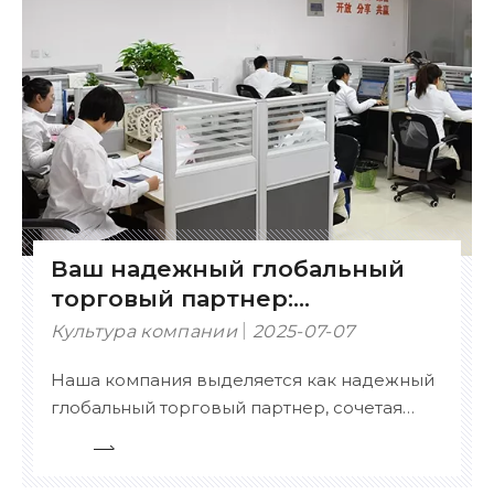
Ваш надежный глобальный
торговый партнер:
сертифицированный,
Культура компании
2025-07-07
настраиваемый и
Наша компания выделяется как надежный
комплексный
глобальный торговый партнер, сочетая
сертифицированный опыт, обширный
ассортимент продукции и возможности
гибкой настройки. Ключевые сильные