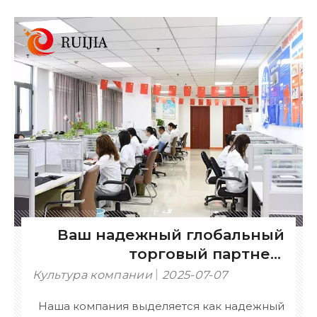
стороны: Сертифицированное
совершенство – оснащено сертификатами
ISO, CE, SDS, SGS, FDA и другими
международными сертификатами,
гарантирующими соответствие
требованиям.
Ваш надежный глобальный
торговый партнер:
сертифицированный,
Культура компании
2025-07-07
настраиваемый и
Наша компания выделяется как надежный
комплексный