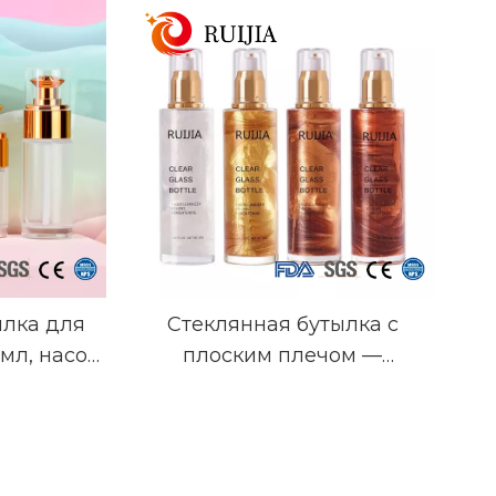
ылка для
Стеклянная бутылка с
 мл, насос-
плоским плечом —
 золота с
15/30/50/100 мл, прозрачная/
,
янтарная/цветная,
я крышка,
капельница или насос,
ическая
кастомизация