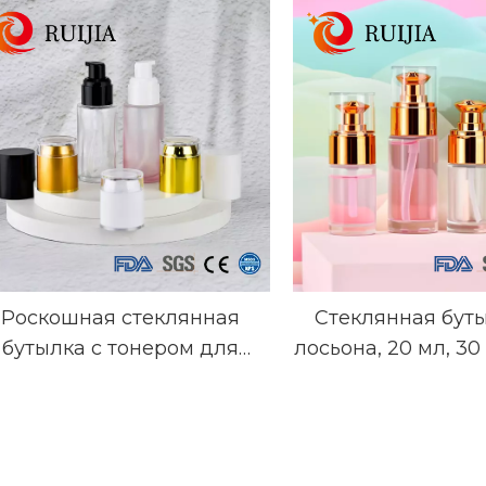
Роскошная стеклянная
Стеклянная бут
бутылка с тонером для
лосьона, 20 мл, 30
осметического лосьона 30
спрей из розового
л 50 мл 60 мл 100 мл 120
принтом
мл Матовая прозрачная
полипропиленова
стеклянная бутылка с
основа, космет