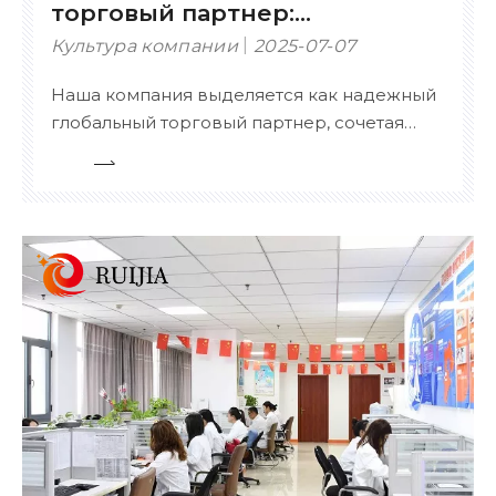
торговый партнер:
сертифицированный,
Культура компании
2025-07-07
настраиваемый и
Наша компания выделяется как надежный
комплексный
глобальный торговый партнер, сочетая
сертифицированный опыт, обширный
ассортимент продукции и возможности
гибкой настройки. Ключевые сильные
стороны: Сертифицированное
совершенство – оснащено сертификатами
ISO, CE, SDS, SGS, FDA и другими
международными сертификатами,
гарантирующими соответствие
требованиям.