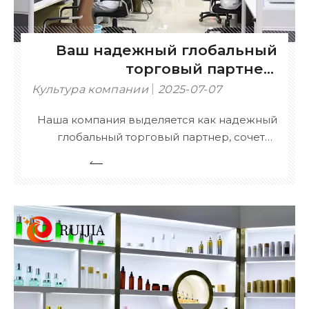
Ваш надежный глобальный
торговый партнер:
сертифицированный,
Культура компании
2025-07-07
настраиваемый и
Наша компания выделяется как надежный
комплексный
глобальный торговый партнер, сочетая
сертифицированный опыт, обширный
ассортимент продукции и возможности
гибкой настройки. Ключевые сильные
стороны: Сертифицированное
совершенство – оснащено сертификатами
ISO, CE, SDS, SGS, FDA и другими
международными сертификатами,
гарантирующими соответствие
требованиям.