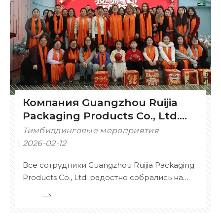
Компания Guangzhou Ruijia
Packaging Products Co., Ltd.
успешно провела ежегодный
Тимбилдинговые мероприятия
гала-концерт 2025 года
2026-02-12
Все сотрудники Guangzhou Ruijia Packaging
Products Co., Ltd. радостно собрались на
ежегодном гала-концерте 2025 года, где
атмосфера была яркой и наполненной
теплыми аплодисментами.