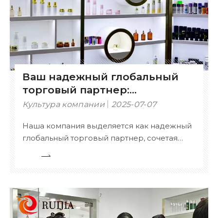
Ваш надежный глобальный
торговый партнер:
сертифицированный,
Культура компании
2025-07-07
настраиваемый и
Наша компания выделяется как надежный
комплексный
глобальный торговый партнер, сочетая
сертифицированный опыт, обширный
ассортимент продукции и возможности
гибкой настройки. Ключевые сильные
стороны: Сертифицированное
совершенство – оснащено сертификатами
ISO, CE, SDS, SGS, FDA и другими