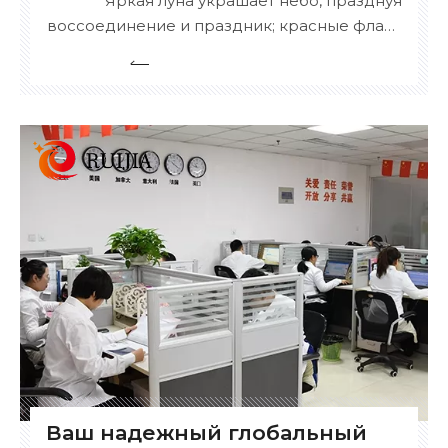
Яркая луна украшает небо, празднуя
воссоединение и праздник; красные флаги
развеваются повсюду, разделяя славу и
гордость. Поскольку радостный
Национальный день и очаровательный
Праздник середины осени прекрасно
совпадают, наша компания сердечно
приглашает всех коллег собраться на
тематическое мероприятие по сплочению
коллектива.
Ваш надежный глобальный