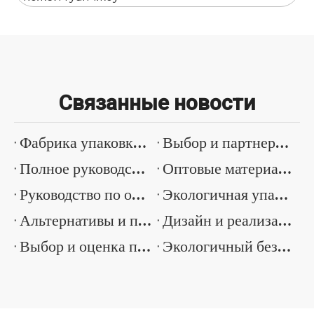
Связанные новости
Фабрика упаковки солнцезащитного крема Китай Руководство по поиску и качеству
Выбор и партнерство оптового поставщика упаковки для солнцезащитных кремов
Полное руководство по солнцезащитному крему для оптовой продажи косметической упаковки
Оптовые материалы и дизайн бутылок солнцезащитного крема
Руководство по оптовым закупкам и выбору солнцезащитной упаковки
Экологичная упаковка для солнцезащитного крема. Подробное руководство по материалам.
Альтернативы и применение упаковочных материалов для солнцезащитного крема без пластика
Дизайн и реализация многоразовой упаковки солнцезащитного крема
Выбор и оценка поставщика экологически чистой упаковки для солнцезащитных кремов
Экологичный безвоздушный дизайн бутылки насоса и варианты материалов