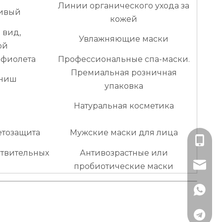
Линии органического ухода за
чивый
кожей
 вид,
Увлажняющие маски
ой
афиолета
Профессиональные спа-маски.
Премиальная розничная
иниш
упаковка
Натуральная косметика
етозащита
Мужские маски для лица
+86-13
ствительных
Антивозрастные или
lisa@rj
пробиотические маски
+79891
+79152