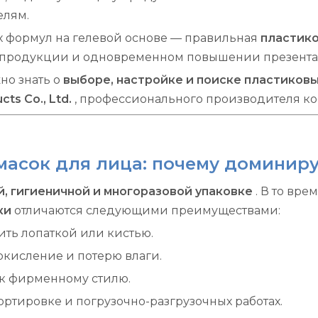
елям.
 формул на гелевой основе — правильная
пластико
а продукции и одновременном повышении презента
жно знать о
выборе, настройке и поиске пластиковы
cts Co., Ltd.
, профессионального производителя ко
масок для лица: почему доминир
й, гигиеничной и многоразовой упаковке
. В то вр
ки
отличаются следующими преимуществами:
ить лопаткой или кистью.
окисление и потерю влаги.
к фирменному стилю.
ортировке и погрузочно-разгрузочных работах.