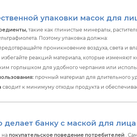
ественной упаковки масок для ли
гредиенты,
такие как глинистые минералы, растител
льтрафиолета. Поэтому упаковка должна:
предотвращайте проникновение воздуха, света и вла
:
избегайте реакций материала, которые изменяют 
ким горлышком для удобного черпания или исполь
пользования:
прочный материал для длительного у
ia
сводит к минимуму отходы продукта и обеспечива
о делает банку с маской для лиц
 на
покупательское поведение потребителей
. С