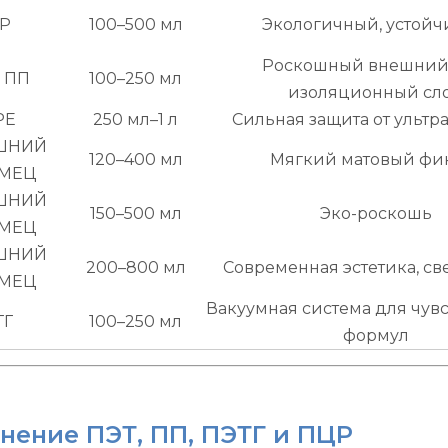
Р
100–500 мл
Экологичный, устой
Роскошный внешний
+ ПП
100–250 мл
изоляционный сл
PE
250 мл–1 л
Сильная защита от ультр
ШНИЙ
120–400 мл
Мягкий матовый ф
МЕЦ
ШНИЙ
150–500 мл
Эко-роскошь
МЕЦ
ШНИЙ
200–800 мл
Современная эстетика, св
МЕЦ
Вакуумная система для чув
ТГ
100–250 мл
формул
нение ПЭТ, ПП, ПЭТГ и ПЦР