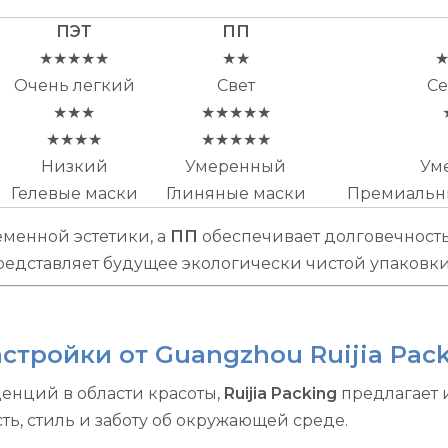
ПЭТ
ПП
★★★★★
★★
Очень легкий
Свет
С
★★★
★★★★★
★★★★
★★★★★
Низкий
Умеренный
Ум
Гелевые маски
Глиняные маски
Премиальны
менной эстетики, а
ПП
обеспечивает долговечность 
редставляет будущее экологически чистой упаковки 
ройки от Guangzhou Ruijia Packin
енций в области красоты,
Ruijia Packing
предлагает 
ть, стиль и заботу об окружающей среде.