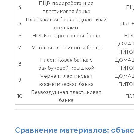
ПЦР-переработанная
4
ПЦ
пластиковая банка
Пластиковая банка с двойными
5
ПЭТ 
стенками
6
HDPE непрозрачная банка
HD
ДОМА
7
Матовая пластиковая банка
ПИТО
Пластиковая банка с
ДОМА
8
бамбуковой крышкой
ПИТО
Черная пластиковая
ДОМА
9
косметическая банка
ПИТО
Безвоздушная пластиковая
10
ПЭ
банка
Сравнение материалов: объяс