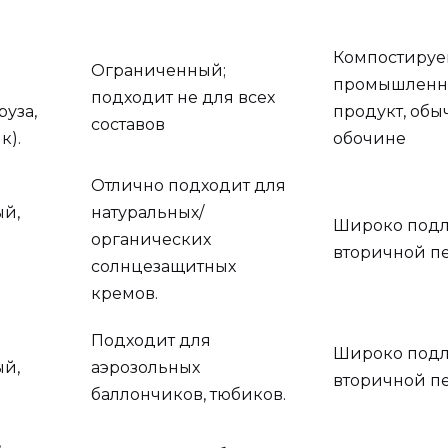
Компостиру
Ограниченный;
промышлен
подходит не для всех
руза,
продукт, обы
составов
к).
обочине
Отлично подходит для
й,
натуральных/
Широко под
органических
вторичной п
солнцезащитных
кремов.
Подходит для
Широко под
й,
аэрозольных
вторичной п
баллончиков, тюбиков.
,