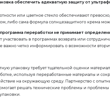
паковка обеспечить адекватную защиту от ультр
отности или цветное стекло обеспечивают превосход
м, либо сама формула солнцезащитного крема может
ая программа переработки не принимает определен
т участвовать в программах возврата или сотруднича
кже важно четко информировать о возможности втори
ную упаковку требует тщательной оценки материал
ботке, используя переработанные материалы и сок
ействие на окружающую среду. Партнерство с опытн
d., помогает решать технические проблемы и проблем
упаковки.