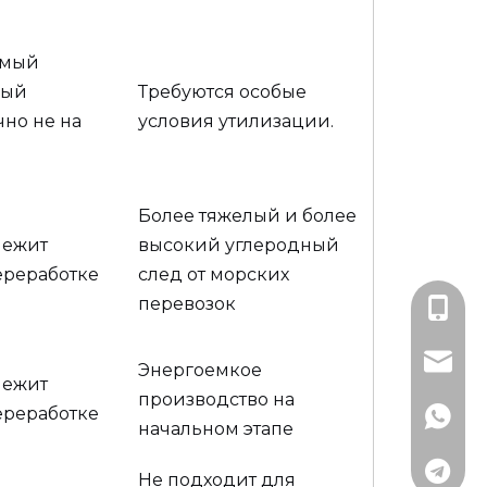
емый
ный
Требуются особые
чно не на
условия утилизации.
Более тяжелый и более
лежит
высокий углеродный
ереработке
след от морских
перевозок
+86-13
lisa@rj
Энергоемкое
лежит
производство на
ереработке
+79891
начальном этапе
+79152
Не подходит для