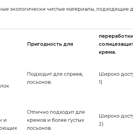
ные экологически чистые материалы, подходящие дл
переработк
Пригодность для
солнцезащи
крема.
Подходит для спреев,
Широко дост
лосьонов.
1)
ылок
Отлично подходит для
Широко дост
к и
кремов и более густых
2)
моющих
лосьонов.