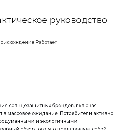
актическое руководство
оисхождение:
Работает
ния солнцезащитных брендов, включая
я в массовое ожидание. Потребители активно
 продуманными и экологичными
обный обзор того, что представляет собой