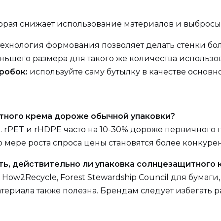
торая снижает использование материалов и выбросы
ехнология формования позволяет делать стенки бол
ьшего размера для такого же количества использо
робок:
используйте саму бутылку в качестве основ
итного крема дороже обычной упаковки?
а. rPET и rHDPE часто на 10-30% дороже первичного п
о мере роста спроса цены становятся более конкур
ть, действительно ли упаковка солнцезащитного 
How2Recycle, Forest Stewardship Council для бумаги
ериала также полезна. Брендам следует избегать р