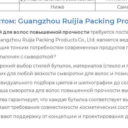
Ниже
Сам
м: Guangzhou Ruijia Packing Prod
й для волос повышенной прочности
требуется пост
ngzhou Ruijia Packing Products Co., Ltd. является
ие тонким потребностям современных продуктов по
утылочек с сывороткой?
кий выбор стилей бутылок, материалов (стекло и п
щих для любой вязкости сыворотки для волос и поз
видуального подбора цветов и шелкографии до соз
аша сыворотка для волос повышенной прочности вы
ства гарантирует, что каждая бутылка соответствует
ают требования совместимости косметических сост
вают поддержку от концепции и проектирования д