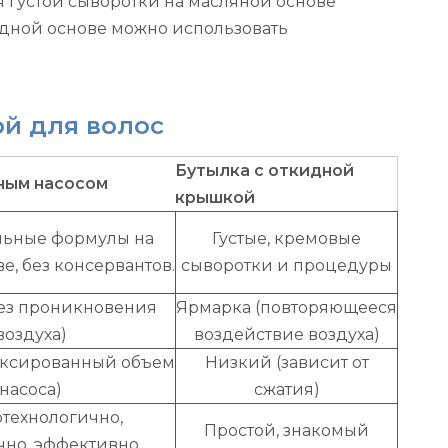
я густой сыворотки на масляной основе
водной основе можно использовать
ой для волос
Бутылка с откидной
ным насосом
крышкой
льные формулы на
Густые, кремовые
е, без консервантов.
сыворотки и процедуры
без проникновения
Ярмарка (повторяющееся
воздуха)
воздействие воздуха)
ксированный объем
Низкий (зависит от
насоса)
сжатия)
технологично,
Простой, знакомый
чно, эффективно