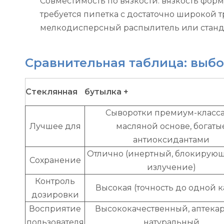
Совместимость по вязкости: вязкость фор
требуется пипетка с достаточно широкой 
мелкодисперсный распылитель или станд
Сравнительная таблица: выбо
Стеклянная
бутылка +
Сыворотки премиум-класса
Лучшее для
масляной основе, богаты
антиоксидантами
Отлично (инертный, блокирую
Сохранение
излучение)
Контроль
Высокая (точность до одной 
дозировки
Восприятие
Высококачественный, аптекар
пользователя
натуральный