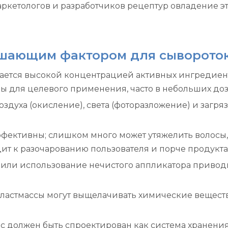
в, маркетологов и разработчиков рецептур овладение
решающим фактором для сыворото
ается высокой концентрацией активных ингредиент
 для целевого применения, часто в небольших доза
здуха (окисление), света (фоторазложение) и загр
ффективны; слишком много может утяжелить волосы,
т к разочарованию пользователя и порче продукта
 или использование нечистого аппликатора приводи
ластмассы могут выщелачивать химические веществ
с должен быть спроектирован как система хранения и