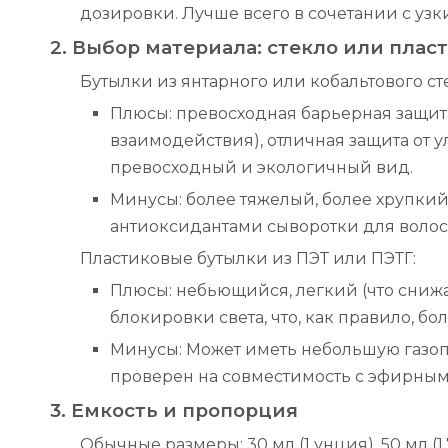
дозировки. Лучше всего в сочетании с узк
2. Выбор материала: стекло или пласт
Бутылки из янтарного или кобальтового ст
Плюсы: превосходная барьерная защита
взаимодействия), отличная защита от 
превосходный и экологичный вид.
Минусы: более тяжелый, более хрупкий
антиоксидантами сыворотки для воло
Пластиковые бутылки из ПЭТ или ПЭТГ:
Плюсы: небьющийся, легкий (что снижа
блокировки света, что, как правило, б
Минусы: Может иметь небольшую газоп
проверен на совместимость с эфирны
3. Емкость и пропорция
Обычные размеры: 30 мл (1 унция), 50 мл (