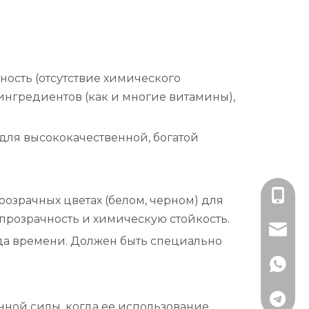
ость (отсутствие химического
ингредиентов (как и многие витамины),
 для высококачественной, богатой
+86-13
розрачных цветах (белом, черном) для
 прозрачность и химическую стойкость.
lisa@rj
да времени. Должен быть специально
+79891
+79152
шенной силы, когда ее использование