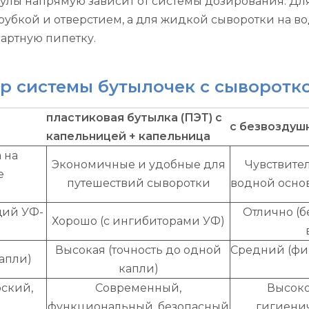
мулы напрямую зависит от системы дозирования. Дл
трубкой и отверстием, а для жидкой сыворотки на 
артную пипетку.
р системы бутылочек с сыворотк
пластиковая бутылка (ПЭТ) с
с безвоздуш
капельницей + капельница
 на
Экономичные и удобные для
Чувствите
е
путешествий сыворотки
водной основ
щий УФ-
Отлично (
Хорошо (с ингибиторами УФ)
Высокая (точность до одной
Средний (фи
капли)
капли)
ский,
Современный,
Высоко
функциональный, безопасный
гигиени