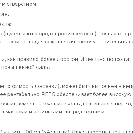
им отверстием.
ик.
екла:
 (нулевая кислородопроницаемость), полная инертн
ультрафиолета для сохранения светочувствительных 
 и, как правило, более дорогой. Идеально подходит
с повышенной силы.
ет стоимость доставки), может быть выполнен в неп
олее рентабельно. PETG обеспечивает более высокую
роницаемость в течение очень длительного перио
ми маслами и активными ингредиентами.
1,7 унции), 100 мл (3,4 унции). Для сыворотки повы