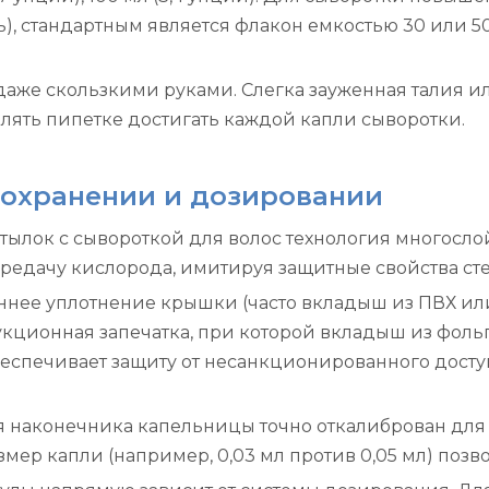
), стандартным является флакон емкостью 30 или 50
даже скользкими руками. Слегка зауженная талия и
лять пипетке достигать каждой капли сыворотки.
 сохранении и дозировании
утылок с сывороткой для волос технология многосл
редачу кислорода, имитируя защитные свойства сте
еннее уплотнение крышки (часто вкладыш из ПВХ ил
кционная запечатка, при которой вкладыш из фоль
спечивает защиту от несанкционированного досту
я наконечника капельницы точно откалиброван для
р капли (например, 0,03 мл против 0,05 мл) позво