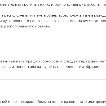
нимательно прочитать их политику конфиденциальности, чтоб
ыть расположены или иметь объекты, расположенные в юрисди
услуг стороннего поставщика, то ваша информация может ре
рой расположены его объекты.
азумные меры предосторожности и следуем передовым метод
раскрыты, изменены или разрушены ненадлежащим образом.
райней мере, в возрасте большинства в вашем штате или прови