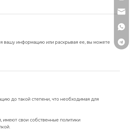
lisa@rj
+79891
+79152
рая вашу информацию или раскрывая ее, вы можете
ацию до такой степени, что необходимая для
й, имеют свои собственные политики
пкой.