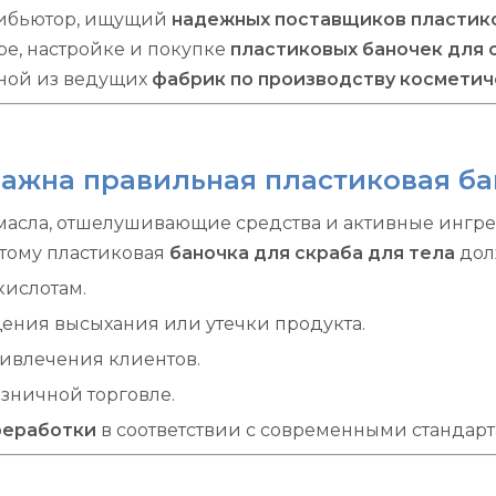
рибьютор, ищущий
надежных поставщиков пластико
оре, настройке и покупке
пластиковых баночек для 
дной из ведущих
фабрик по производству косметиче
важна правильная пластиковая ба
 масла, отшелушивающие средства и активные ингред
тому пластиковая
баночка для скраба для тела
дол
кислотам.
ения высыхания или утечки продукта.
ивлечения клиентов.
зничной торговле.
реработки
в соответствии с современными стандарт