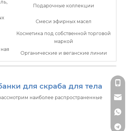
ль,
Подарочные коллекции
ых
Смеси эфирных масел
Косметика под собственной торговой
маркой
нная
Органические и веганские линии
+86-13
анки для скраба для тела
 рассмотрим наиболее распространенные
lisa@rj
+79891
+79152