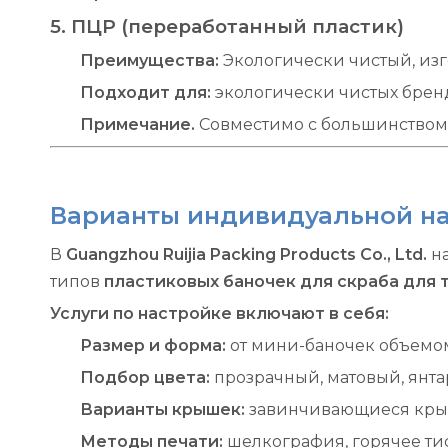
5. ПЦР (переработанный пластик)
Преимущества:
Экологически чистый, изг
Подходит для:
экологически чистых брен
Примечание.
Совместимо с большинством
Варианты индивидуальной наст
В
Guangzhou Ruijia Packing Products Co., Ltd.
н
типов
пластиковых баночек для скраба для т
Услуги по настройке включают в себя:
Размер и форма:
от мини-баночек объемом
Подбор цвета:
прозрачный, матовый, янта
Варианты крышек:
завинчивающиеся кры
Методы печати:
шелкография, горячее ти