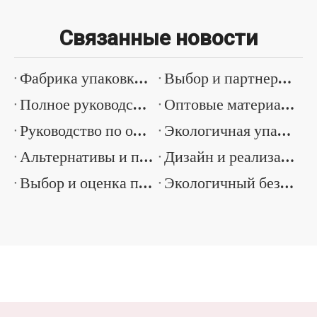
Связанные новости
Фабрика упаковки солнцезащитного крема Китай Руководство по поиску и качеству
Выбор и партнерство оптового поставщика упаковки для солнцезащитных кремов
Полное руководство по солнцезащитному крему для оптовой продажи косметической упаковки
Оптовые материалы и дизайн бутылок солнцезащитного крема
Руководство по оптовым закупкам и выбору солнцезащитной упаковки
Экологичная упаковка для солнцезащитного крема. Подробное руководство по материалам.
Альтернативы и применение упаковочных материалов для солнцезащитного крема без пластика
Дизайн и реализация многоразовой упаковки солнцезащитного крема
Выбор и оценка поставщика экологически чистой упаковки для солнцезащитных кремов
Экологичный безвоздушный дизайн бутылки насоса и варианты материалов