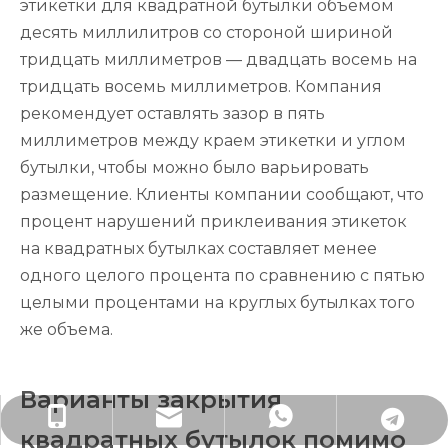
этикетки для квадратной бутылки объемом
десять миллилитров со стороной шириной
тридцать миллиметров — двадцать восемь на
тридцать восемь миллиметров. Компания
рекомендует оставлять зазор в пять
миллиметров между краем этикетки и углом
бутылки, чтобы можно было варьировать
размещение. Клиенты компании сообщают, что
процент нарушений приклеивания этикеток
на квадратных бутылках составляет менее
одного целого процента по сравнению с пятью
целыми процентами на круглых бутылках того
же объема.
Варианты закрытия
lisa@rjpacking.com
+86-13316093206
+79891908788
+79152092672
квадратных бутылок помимо