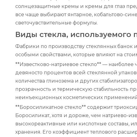
солнцезащитные кремы и кремы для глаз пре
все чаще выбирают янтарное, кобальтово-син
светочувствительные формулы.
Виды стекла, используемого 
Фабрики по производству стеклянных банок и
особыми свойствами, которые влияют на стои
**Известково-натриевое стекло** — наиболее
девяносто процентов всей стеклянной упаков
количества глинозема и других стабилизатор
прозрачность и термическую стабильность пр
неинъекционных косметических применений и 
**Боросиликатное стекло** содержит триокси
Боросиликат, хотя и дороже, чем натриево-из
высокореактивные или кислотные составы, ил
хранения. Его коэффициент теплового расшир