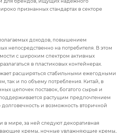
й для брендов, ищущих надежного
ироко признанных стандартах в секторе
сполагаемых доходов, повышением
ых непосредственно на потребителя. В этом
имости с широким спектром активных
разлагаться в пластиковых контейнерах.
олжает расширяться стабильными ежегодными
 так и по объему потребления. Китай, в
ных цепочек поставок, богатого сырья и
е поддерживается растущим предпочтением
ю долговечность и возможность вторичной
и в мире, за ней следуют декоративная
живающие кремы, ночные увлажняющие кремы,