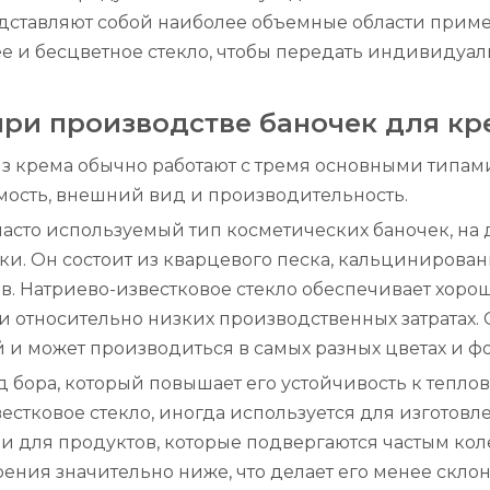
дставляют собой наиболее объемные области приме
ее и бесцветное стекло, чтобы передать индивидуа
при производстве баночек для кр
з крема обычно работают с тремя основными типами
мость, внешний вид и производительность.
 часто используемый тип косметических баночек, н
ки. Он состоит из кварцевого песка, кальцинирован
ов. Натриево-известковое стекло обеспечивает хор
и относительно низких производственных затратах.
может производиться в самых разных цветах и ​​фо
д бора, который повышает его устойчивость к тепл
вестковое стекло, иногда используется для изготов
и для продуктов, которые подвергаются частым ко
ения значительно ниже, что делает его менее скло