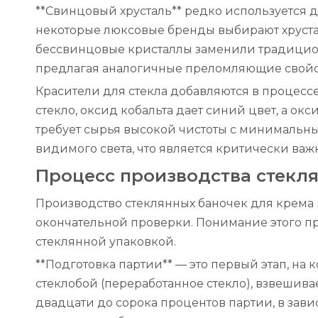
**Свинцовый хрусталь** редко используется д
некоторые люксовые бренды выбирают хрустал
бессвинцовые кристаллы заменили традицион
предлагая аналогичные преломляющие свойст
Красители для стекла добавляются в процесс
стекло, оксид кобальта дает синий цвет, а ок
требует сырья высокой чистоты с минимальны
видимого света, что является критически важ
Процесс производства стекл
Производство стеклянных баночек для крема в
окончательной проверки. Понимание этого пр
стеклянной упаковкой.
**Подготовка партии** — это первый этап, на
стеклобой (переработанное стекло), взвешива
двадцати до сорока процентов партии, в зави