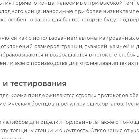
ытия горячего конца, наносимые при высокой темпе
холодного конца, наносимые при более низких темпе
тка особенно важна для банок, которые будут подв
няются как с использованием автоматизированных оп
тклонений размеров, трещин, пузырей, камней и д
тбраковываются и возвращаются в поток стеклобоя 
ении всего производства для отслеживания таких п
 и тестирования
для крема придерживаются строгих протоколов обесп
метических брендов и регулирующих органов. Тест
ю калибров для отделки горловины, а также с пом
ту, толщину стенки и округлость. Отклонения от ук
полнения.