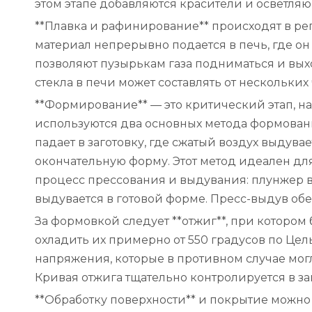
этом этапе добавляются красители и осветля
**Плавка и рафинирование** происходят в рег
материал непрерывно подается в печь, где о
позволяют пузырькам газа подниматься и вых
стекла в печи может составлять от нескольких
**Формирование** — это критический этап, н
используются два основных метода формовани
падает в заготовку, где сжатый воздух выдувае
окончательную форму. Этот метод идеален дл
процесс прессования и выдувания: плунжер вд
выдувается в готовой форме. Пресс-выдув об
За формовкой следует **отжиг**, при котором
охладить их примерно от 550 градусов по Це
напряжения, которые в противном случае мо
Кривая отжига тщательно контролируется в за
**Обработку поверхности** и покрытие можно