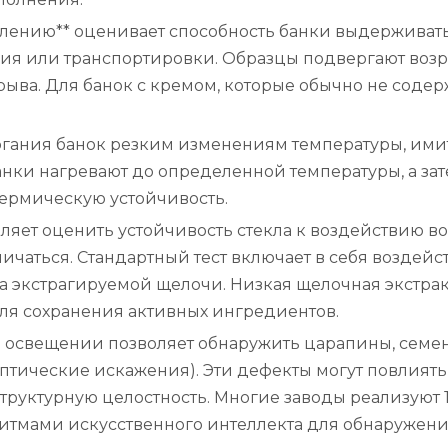
лению** оценивает способность банки выдерживать
ния или транспортировки. Образцы подвергают воз
ва. Для банок с кремом, которые обычно не содержа
ргания банок резким изменениям температуры, ими
нки нагревают до определенной температуры, а зате
термическую устойчивость.
ляет оценить устойчивость стекла к воздействию во
ичаться. Стандартный тест включает в себя воздейс
а экстрагируемой щелочи. Низкая щелочная экстрак
ля сохранения активных ингредиентов.
м освещении позволяет обнаружить царапины, семе
птические искажения). Эти дефекты могут повлиять
е структурную целостность. Многие заводы реализую
ритмами искусственного интеллекта для обнаружен