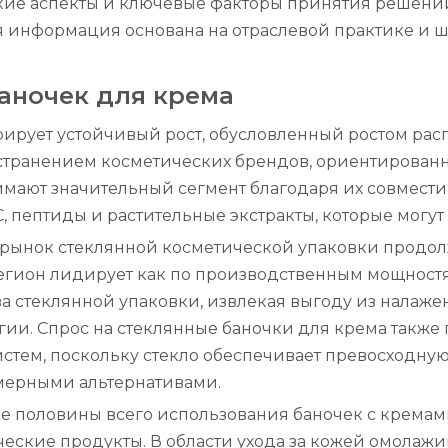
ские аспекты и ключевые факторы принятия решени
 информация основана на отраслевой практике и ш
аночек для крема
ирует устойчивый рост, обусловленный ростом ра
странением косметических брендов, ориентированн
имают значительный сегмент благодаря их совмест
 пептиды и растительные экстракты, которые могут 
й рынок стеклянной косметической упаковки прод
егион лидирует как по производственным мощностям,
а стеклянной упаковки, извлекая выгоду из налажен
ии. Спрос на стеклянные баночки для крема такж
стем, поскольку стекло обеспечивает превосходну
мерными альтернативами.
ее половины всего использования баночек с кремам
еские продукты. В области ухода за кожей омола