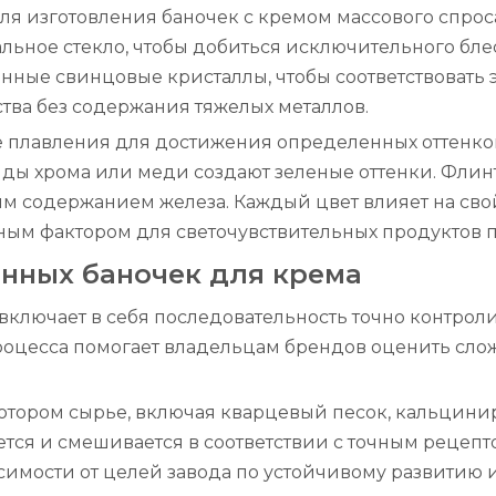
ля изготовления баночек с кремом массового спроса 
ьное стекло, чтобы добиться исключительного бле
ные свинцовые кристаллы, чтобы соответствовать 
ва без содержания тяжелых металлов.
е плавления для достижения определенных оттенков
сиды хрома или меди создают зеленые оттенки. Флин
м содержанием железа. Каждый цвет влияет на сво
ным фактором для светочувствительных продуктов по
янных баночек для крема
ключает в себя последовательность точно контроли
оцесса помогает владельцам брендов оценить сложн
 котором сырье, включая кварцевый песок, кальцини
ется и смешивается в соответствии с точным рецепт
симости от целей завода по устойчивому развитию и