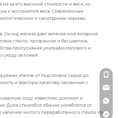
из-за его высокой стоимости и веса, но
ска и восприятия веса. Современные
экологическим и санитарным нормам,
. Оксид железа дает зеленое или янтарное
товое стекло, прозрачное и бесцветное,
йства пропускания ультрафиолетового и
 уходу за кожей.
+86-13
руемых этапов: от подготовки сырья до
ость и факторы качества, связанные с
lisa@rj
рованную соду, известняк, доломит и
+79891
ом. Доля стеклобоя обычно колеблется от
 наличия чистого переработанного стекла. На
+79152