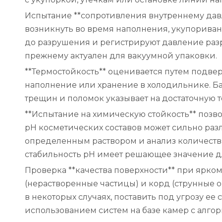
Испытание **сопротивления внутреннему дав
возникнуть во время наполнения, укупорива
до разрушения и регистрируют давление разры
прежнему актуален для вакуумной упаковки.
**Термостойкость** оценивается путем подве
наполнение или хранение в холодильнике. Ба
трещин и поломок указывает на достаточную 
**Испытание на химическую стойкость** позво
pH косметических составов может сильно разл
определенным раствором и анализ количеств
стабильность pH имеет решающее значение д
Проверка **качества поверхности** при ярко
(нерастворенные частицы) и корд (струнные о
в некоторых случаях, поставить под угрозу е
использованием систем на базе камер с алго