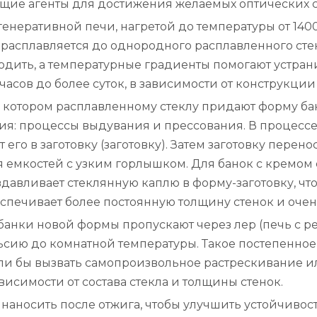
ющие агенты для достижения желаемых оптических с
енеративной печи, нагретой до температуры от 140
н расплавляется до однородного расплавленного ст
одить, а температурные градиенты помогают устра
 часов до более суток, в зависимости от конструкци
а котором расплавленному стеклу придают форму ба
я: процессы выдувания и прессования. В процессе
т его в заготовку (заготовку). Затем заготовку перен
я емкостей с узким горлышком. Для банок с кремо
авливает стеклянную каплю в форму-заготовку, что
еспечивает более постоянную толщину стенок и оче
 банки новой формы пропускают через лер (печь с 
льсию до комнатной температуры. Такое постепенно
гли бы вызвать самопроизвольное растрескивание 
висимости от состава стекла и толщины стенок.
 наносить после отжига, чтобы улучшить устойчиво