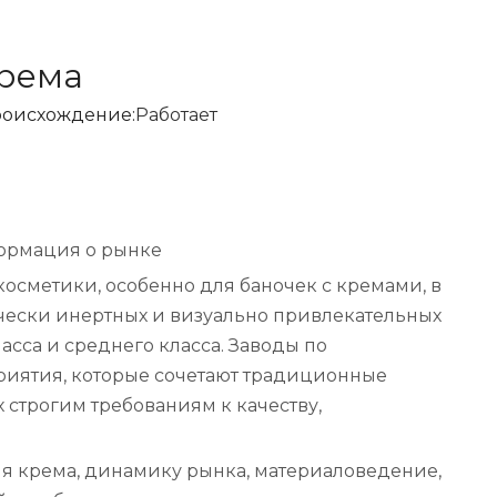
крема
оисхождение:
Работает
формация о рынке
косметики, особенно для баночек с кремами, в
мически инертных и визуально привлекательных
сса и среднего класса. Заводы по
риятия, которые сочетают традиционные
 строгим требованиям к качеству,
ля крема, динамику рынка, материаловедение,