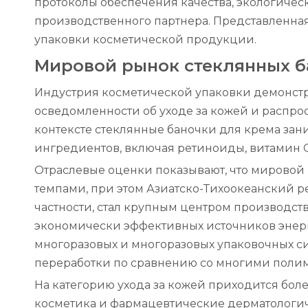
протоколы обеспечения качества, экологиче
производственного партнера. Представленная
упаковки косметической продукции.
Мировой рынок стеклянных б
Индустрия косметической упаковки демонстр
осведомленности об уходе за кожей и распро
контексте стеклянные баночки для крема зан
ингредиентов, включая ретиноиды, витамин С,
Отраслевые оценки показывают, что мирово
темпами, при этом Азиатско-Тихоокеанский р
частности, стал крупным центром производств
экономически эффективных источников энерг
многоразовых и многоразовых упаковочных си
переработки по сравнению со многими поли
На категорию ухода за кожей приходится бол
косметика и фармацевтические дерматологич