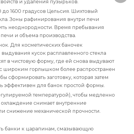
войств и удаления пузырьков.
0 до 1600 градусов Цельсия. Шихтовый
екла. Зоны рафинирования внутри печи
нить неоднородности. Время пребывания
и печи и объема производства.
нок. Для косметических баночек
 выдувания кусок расплавленного стекла
осят в чистовую форму, где ей снова выдувают
м с широким горлышком более распространен
бы сформировать заготовку, которая затем
нь эффективен для банок простой формы.
регулируемой температурой), чтобы медленно
е охлаждение снимает внутренние
или снижение механической прочности.
сть банки к царапинам, смазывающую