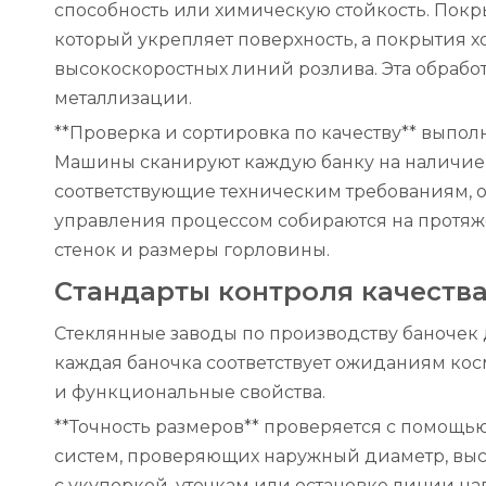
способность или химическую стойкость. Покр
который укрепляет поверхность, а покрытия 
высокоскоростных линий розлива. Эта обрабо
металлизации.
**Проверка и сортировка по качеству** выпол
Машины сканируют каждую банку на наличие о
соответствующие техническим требованиям, о
управления процессом собираются на протяж
стенок и размеры горловины.
Стандарты контроля качества
Стеклянные заводы по производству баночек 
каждая баночка соответствует ожиданиям кос
и функциональные свойства.
**Точность размеров** проверяется с помощь
систем, проверяющих наружный диаметр, высо
с укупоркой, утечкам или остановке линии на