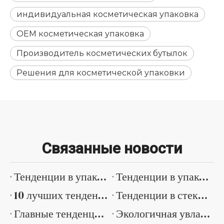
индивидуальная косметическая упаковка
OEM косметическая упаковка
Производитель косметических бутылок
Решения для косметической упаковки
Связанные новости
Тенденции в упаковке роскошной косметической продукции с Парижской недели упаковки
Тенденции в упаковке индустрии красоты от Cosmoprof Worldwide Bologna
10 лучших тенденций в косметической упаковке от Cosmopack 2026
Тенденции в стеклянной косметической упаковке с Кантонской ярмарки 2026
Главные тенденции в косметической упаковке, отмеченные на Кантонской ярмарке 2026 года
Экологичная увлажняющая упаковка.