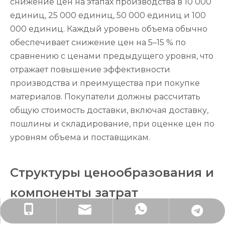
снижение цен на этапах производства в 10 000
единиц, 25 000 единиц, 50 000 единиц и 100
000 единиц. Каждый уровень объема обычно
обеспечивает снижение цен на 5–15 % по
сравнению с ценами предыдущего уровня, что
отражает повышение эффективности
производства и преимущества при покупке
материалов. Покупатели должны рассчитать
общую стоимость доставки, включая доставку,
пошлины и складирование, при оценке цен по
уровням объема и поставщикам.
Структуры ценообразования и
компоненты затрат
lisa@rjpacking.com
+86-13316093206
+79891908788
+79152092672