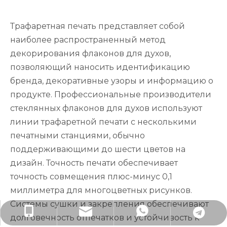
Трафаретная печать представляет собой
наиболее распространенный метод
декорирования флаконов для духов,
позволяющий наносить идентификацию
бренда, декоративные узоры и информацию о
продукте. Профессиональные производители
стеклянных флаконов для духов используют
линии трафаретной печати с несколькими
печатными станциями, обычно
поддерживающими до шести цветов на
дизайн. Точность печати обеспечивает
точность совмещения плюс-минус 0,1
миллиметра для многоцветных рисунков.
Системы сушки и закрепления обеспечивают
lisa@rjpacking.com
+86-13316093206
+79891908788
+79152092672
долговечность отпечатков и устойчивость к